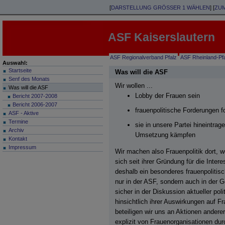
[
DARSTELLUNG
GRÖSSER 1
WÄHLEN
] [
ZU
ASF Kaiserslautern
ASF Regionalverband Pfalz
ASF Rheinland-Pf
Auswahl:
Startseite
Was will die ASF
Senf des Monats
Wir wollen ...
Was will die ASF
Lobby der Frauen sein
Bericht 2007-
2008
Bericht 2006-
2007
frauenpolitische Forderungen f
ASF -
Aktive
Termine
sie in unsere Partei hineintrage
Archiv
Umsetzung kämpfen
Kontakt
Impressum
Wir machen also Frauenpolitik dort, wo
sich seit ihrer Gründung für die Inter
deshalb ein besonderes frauenpolitis
nur in der ASF, sondern auch in der G
sicher in der Diskussion aktueller po
hinsichtlich ihrer Auswirkungen auf F
beteiligen wir uns an Aktionen andere
explizit von Frauenorganisationen dur