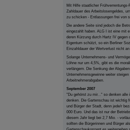
Mit Hilfe staatlicher Frühverrentung
Zahldauer des Arbeitslosengeldes, u
zu schicken - Entlassungen frei von s
Die andere Seite sind jedoch die Betr
eingezahlt haben. ALG I ist eine mit 
deren Kürzung durch Hartz IV gegen 
Eigentum schützt, so ein Berliner Sozi
Einzahldauer der Wertverlust nicht an 
Solange Unternehmens- und Vermöge
Löhne nur um 4,5%, gibt es die moral
verlängern. Die Senkung der Abgaben i
Unternehmensgewinne weiter steigen l
Arbeitnehmerabgaben.
September 2007
"Du gehörst zu mir..." so denken alle
denken. Die Gartenschau ist wichtig f
und Bürger der Stadt, denn jede/r be
000 Euro. Und das ist nur der Betrie
diesem Jahr liegt bei 2,7 Mio. - vorlä
sollten die Bürgerinnen und Bürger al
Gartenschaukonzept es weitergehen so