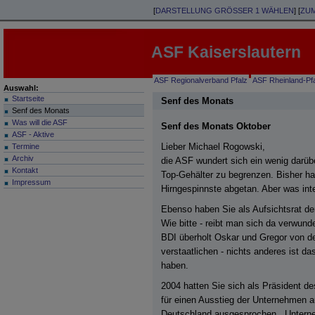
[
DARSTELLUNG
GRÖSSER 1
WÄHLEN
] [
ZU
ASF Kaiserslautern
ASF Regionalverband Pfalz
ASF Rheinland-Pf
Auswahl:
Startseite
Senf des Monats
Senf des Monats
Was will die ASF
Senf des Monats Oktober
ASF -
Aktive
Lieber Michael Rogowski,
Termine
Archiv
die ASF wundert sich ein wenig darübe
Kontakt
Top-Gehälter zu begrenzen. Bisher hat
Impressum
Hirngespinnste abgetan. Aber was int
Ebenso haben Sie als Aufsichtsrat de
Wie bitte - reibt man sich da verwund
BDI überholt Oskar und Gregor von de
verstaatlichen - nichts anderes ist d
haben.
2004 hatten Sie sich als Präsident d
für einen Ausstieg der Unternehmen au
Deutschland ausgesprochen. „Unterne